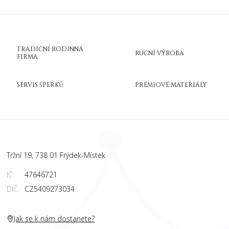
TRADIČNÍ RODINNÁ
RUČNÍ VÝROBA
FIRMA
SERVIS ŠPERKŮ
PRÉMIOVÉ MATERIÁLY
Tržní 19, 738 01 Frýdek-Místek
IČ:
47646721
DIČ:
CZ5409273034
Jak se k nám dostanete?