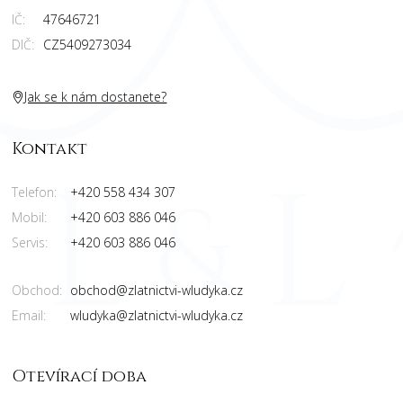
IČ:
47646721
DIČ:
CZ5409273034
Jak se k nám dostanete?
Kontakt
Telefon:
+420 558 434 307
Mobil:
+420 603 886 046
Servis:
+420 603 886 046
Obchod:
obchod@zlatnictvi-wludyka.cz
Email:
wludyka@zlatnictvi-wludyka.cz
Otevírací doba