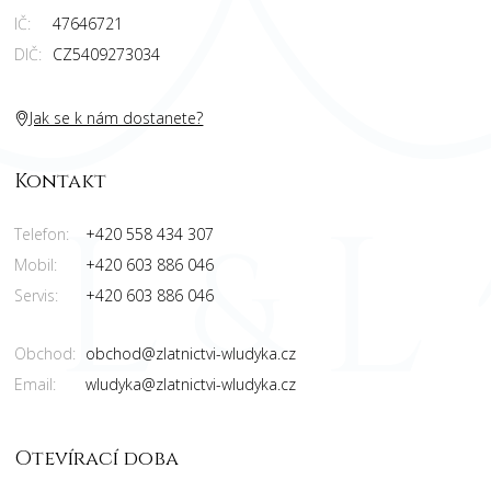
IČ:
47646721
DIČ:
CZ5409273034
Jak se k nám dostanete?
Kontakt
Telefon:
+420 558 434 307
Mobil:
+420 603 886 046
Servis:
+420 603 886 046
Obchod:
obchod@zlatnictvi-wludyka.cz
Email:
wludyka@zlatnictvi-wludyka.cz
Otevírací doba