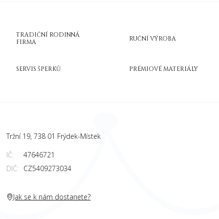
TRADIČNÍ RODINNÁ
RUČNÍ VÝROBA
FIRMA
SERVIS ŠPERKŮ
PRÉMIOVÉ MATERIÁLY
Tržní 19, 738 01 Frýdek-Místek
IČ:
47646721
DIČ:
CZ5409273034
Jak se k nám dostanete?