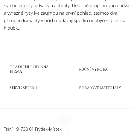
symbolem síly, odvahy a autority. Detailně propracovaná hříva
a výrazné rysy lva zaujmou na první pohled, zatímco dva
přírodní diamanty v očích dodávají šperku neobyčejný lesk a
hloubku.
TRADIČNÍ RODINNÁ
RUČNÍ VÝROBA
FIRMA
SERVIS ŠPERKŮ
PRÉMIOVÉ MATERIÁLY
Tržní 19, 738 01 Frýdek-Místek