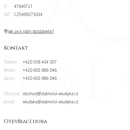
IČ:
47646721
DIČ:
CZ5409273034
Jak se k nám dostanete?
Kontakt
Telefon:
+420 558 434 307
Mobil:
+420 603 886 046
Servis:
+420 603 886 046
Obchod:
obchod@zlatnictvi-wludyka.cz
Email:
wludyka@zlatnictvi-wludyka.cz
Otevírací doba